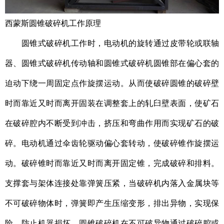
西蒙斯圆锥破碎机工作原理
圆锥式破碎机工作时，电动机的旋转通过皮带轮或联轴
器、圆锥式破碎机传动轴和圆锥式破碎机圆锥部在偏心套的
迫动下绕一周固定点作旋摆运动。从而使破碎圆锥的破碎壁
时而靠近又时而离开固装在调整套上的轧臼壁表面，使矿石
在破碎腔内不断受到冲击，挤压和弯曲作用而实现矿石的破
碎。电动机通过伞齿轮驱动偏心套转动，使破碎锥作旋摆运
动。破碎锥时而靠近又时而离开固定锥，完成破碎和排料。
支撑套与架体连接处靠弹簧压紧，当破碎机内落入金属块等
不可破碎物体时，弹簧即产生压缩变形，排出异物，实现保
险，防止机器损坏。圆锥破碎机在不可破异物通过破碎腔或